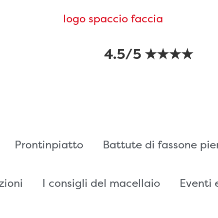
4.5/5 ★★★★
Prontinpiatto
Battute di fassone pi
zioni
I consigli del macellaio
Eventi 