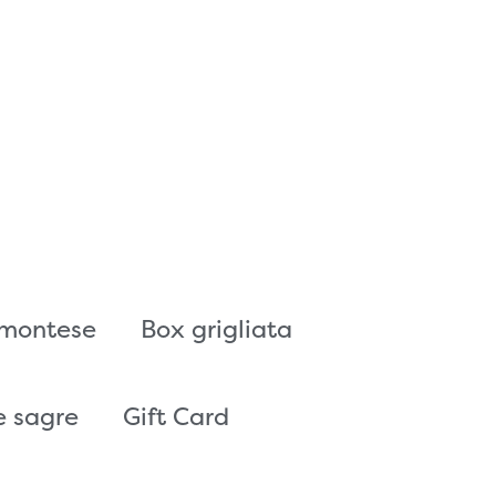
emontese
Box grigliata
e sagre
Gift Card