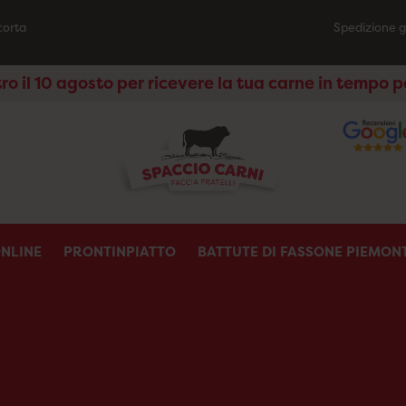
 corta
Spedizione g
o il 10 agosto per ricevere la tua carne in tempo 
NLINE
PRONTINPIATTO
BATTUTE DI FASSONE PIEMON