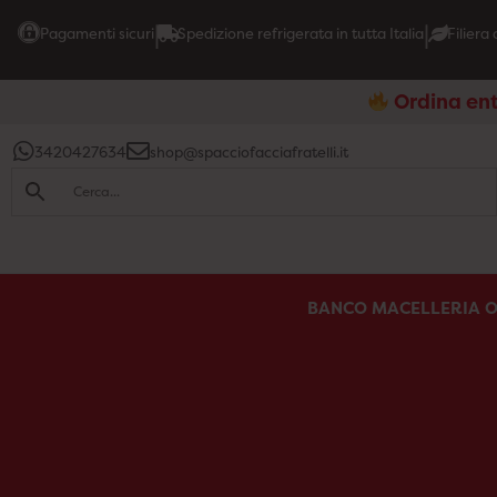
|
|
Pagamenti sicuri
Spedizione refrigerata in tutta Italia
Filiera
Ordina entr
3420427634
shop@spacciofacciafratelli.it
BANCO MACELLERIA O