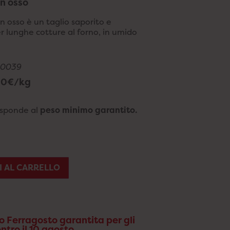
n osso
n osso è un taglio saporito e
r lunghe cotture al forno, in umido
P0039
,90€/kg
risponde al
peso minimo garantito.
I AL CARRELLO
 Ferragosto garantita per gli
entro il 10 agosto