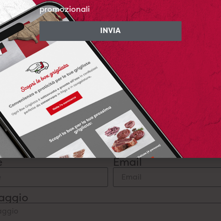
promozionali
INVIA
LEGGI TUTTE LE RECENSIONI
Domande? Siamo qui per aiutarti
Dubbi, domande o semplici curiosità?
Scrivici senza impegno: ci fa piacere aiutarti.
e
Email
aggio