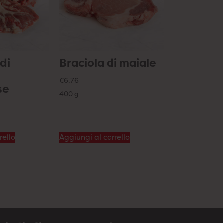
di
Braciola di maiale
€
6.76
se
400 g
rello
Aggiungi al carrello