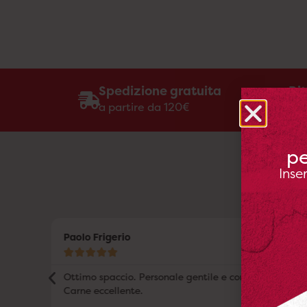
Spedizione gratuita
Rit
a partire da 120€
gra
pe
Inse
Paolo Frigerio





he e
Ottimo spaccio. Personale gentile e competente.
Carne eccellente.