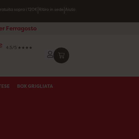
|
|
ratuita sopra i 120€
Ritiro in sede
Aiuto
per Ferragosto
4.5/5 ★★★★
TESE
BOX GRIGLIATA