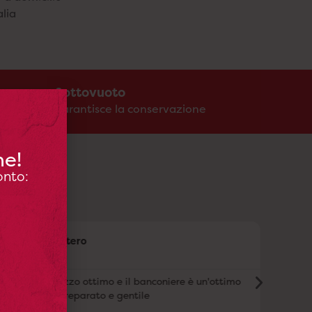
alia
a
Sottovuoto
garantisce la conservazione
ne!
onto:
Silvio Zavattero
Ste






Qualità prezzo ottimo e il banconiere è un'ottimo
Mac
macellaio preparato e gentile
Ott