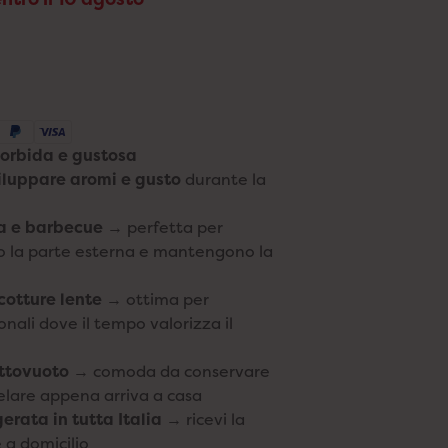
orbida e gustosa
viluppare aromi e gusto
durante la
ia e barbecue
→ perfetta per
o la parte esterna e mantengono la
cotture lente
→ ottima per
onali dove il tempo valorizza il
ttovuoto
→ comoda da conservare
gelare appena arriva a casa
erata in tutta Italia
→ ricevi la
a domicilio