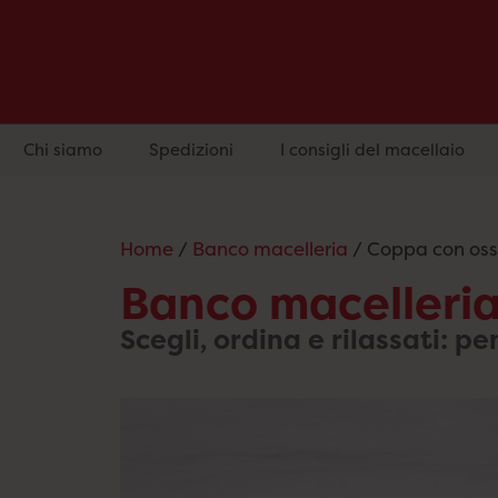
Chi siamo
Spedizioni
I consigli del macellaio
Home
/
Banco macelleria
/ Coppa con os
Banco macelleri
Scegli, ordina e rilassati: pe