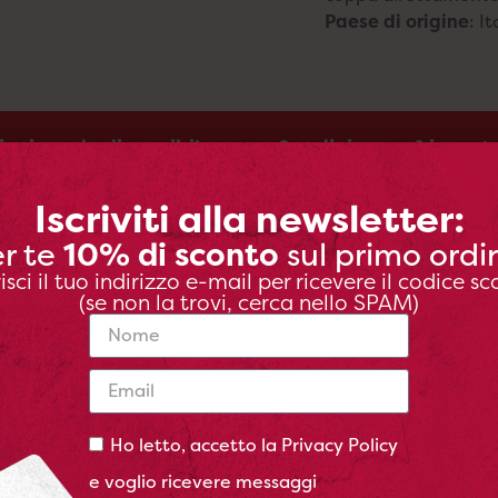
Paese di origine
: It
iro in sede disponibile
Spedizione refrigerat
tuito
in tutta Italia
Iscriviti alla newsletter:
r te
sul primo ordi
10% di sconto
risci il tuo indirizzo e-mail per ricevere il codice sc
(se non la trovi, cerca nello SPAM)
4,5/5
Gianni Bonjo





Ho letto, accetto la
Privacy Policy
Ottima carne a prezzo interessante meglio di così
dal produttore alla tavola .....
e voglio ricevere messaggi