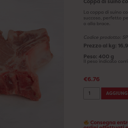
Coppa di suino co
La coppa di suino co
succoso, perfetto pe
o alla brace.
Codice prodotto: S
Prezzo al kg: 16
Peso: 400 g
Il peso indicato cor
€
6.76
AGGIUNG
Consegna entro
ordini effettuati 