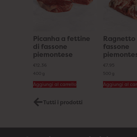
Picanha a fettine
Ragnetto 
di fassone
fassone
piemontese
piemonte
€
12.36
€
7.95
400 g
500 g
Aggiungi al carrello
Aggiungi al car
Tutti i prodotti