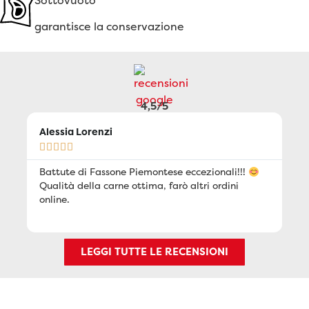
Sottovuoto
garantisce la conservazione
4,5/5
Alessia Lorenzi
Ma






Battute di Fassone Piemontese eccezionali!!!
Bu
Qualità della carne ottima, farò altri ordini
bu
online.
LEGGI TUTTE LE RECENSIONI