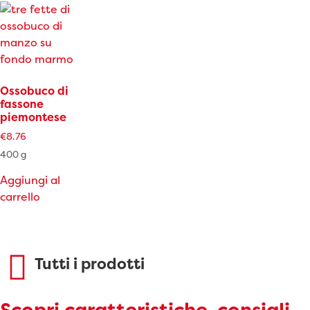
Ossobuco di
fassone
piemontese
€
8.76
400 g
Aggiungi al
carrello
Tutti i prodotti