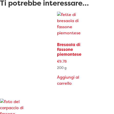
Ti potrebbe interessare…
Bresaola di
fassone
piemontese
€
9.78
200 g
Aggiungi al
carrello