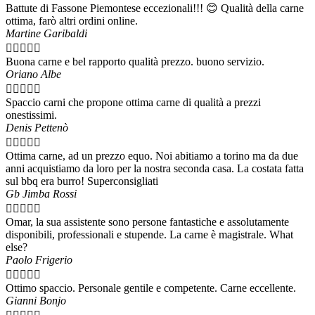
Battute di Fassone Piemontese eccezionali!!! 😊 Qualità della carne
ottima, farò altri ordini online.
Martine Garibaldi





Buona carne e bel rapporto qualità prezzo. buono servizio.
Oriano Albe





Spaccio carni che propone ottima carne di qualità a prezzi
onestissimi.
Denis Pettenò





Ottima carne, ad un prezzo equo. Noi abitiamo a torino ma da due
anni acquistiamo da loro per la nostra seconda casa. La costata fatta
sul bbq era burro! Superconsigliati
Gb Jimba Rossi





Omar, la sua assistente sono persone fantastiche e assolutamente
disponibili, professionali e stupende. La carne è magistrale. What
else?
Paolo Frigerio





Ottimo spaccio. Personale gentile e competente. Carne eccellente.
Gianni Bonjo