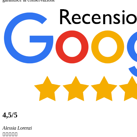
4,5/5
Alessia Lorenzi




