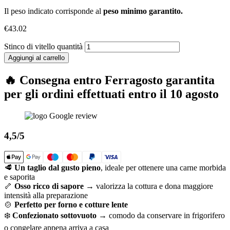
Il peso indicato corrisponde al
peso minimo garantito.
€
43.02
Stinco di vitello quantità
Aggiungi al carrello
🔥 Consegna entro Ferragosto garantita
per gli ordini effettuati entro il 10 agosto
4,5/5
🥩
Un taglio dal gusto pieno
, ideale per ottenere una carne morbida
e saporita
🦴
Osso ricco di sapore
→ valorizza la cottura e dona maggiore
intensità alla preparazione
🍲
Perfetto per forno e cotture lente
❄️
Confezionato sottovuoto
→ comodo da conservare in frigorifero
o congelare appena arriva a casa