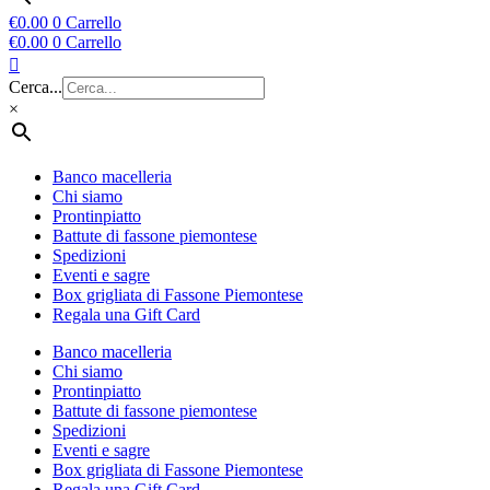
€
0.00
0
Carrello
€
0.00
0
Carrello
Cerca...
×
Banco macelleria
Chi siamo
Prontinpiatto
Battute di fassone piemontese
Spedizioni
Eventi e sagre
Box grigliata di Fassone Piemontese
Regala una Gift Card
Banco macelleria
Chi siamo
Prontinpiatto
Battute di fassone piemontese
Spedizioni
Eventi e sagre
Box grigliata di Fassone Piemontese
Regala una Gift Card