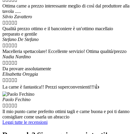





Ottima carne a prezzo interessante meglio di così dal produttore alla
tavola .....
Silvio Zavattero





Qualità prezzo ottimo e il banconiere è un'ottimo macellaio
preparato e gentile
Stefano De Stefano





Macelleria spettacolare! Eccellente servizio! Ottima qualità/prezzo
Nadia Nardino





Da provare assolutamente
Elisabetta Oreggia





La carne è fantastica!! Prezzi superconvenienti!!!👍
Paolo Fechino





Il mio punto carne preferito ottimi tagli e carne buona e poi ti danno
consigliare come usarla un abraccio
Leggi tutte le recensioni