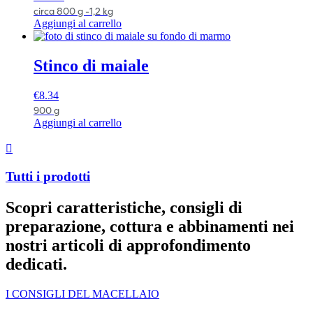
circa 800 g -1,2 kg
Aggiungi al carrello
Stinco di maiale
€
8.34
900 g
Aggiungi al carrello
Tutti i prodotti
Scopri caratteristiche, consigli di
preparazione, cottura e abbinamenti nei
nostri articoli di approfondimento
dedicati.
I CONSIGLI DEL MACELLAIO